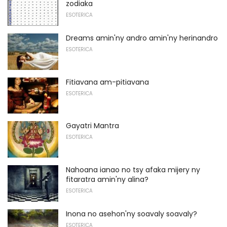
zodiaka
ESOTERICA
Dreams amin'ny andro amin'ny herinandro
ESOTERICA
Fitiavana am-pitiavana
ESOTERICA
Gayatri Mantra
ESOTERICA
Nahoana ianao no tsy afaka mijery ny
fitaratra amin'ny alina?
ESOTERICA
Inona no asehon'ny soavaly soavaly?
ESOTERICA