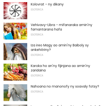
Kolovrat - ny dikany
ESOTERICA
Vehivavy-Libra - mifanaraka amin'ny
famantarana hafa
ESOTERICA
Iza ireo Magy ao amin'ny Baiboly sy
ankehitriny?
ESOTERICA
Karoka ho an'ny fijinjana ao amin'ny
zaridaina
ESOTERICA
Nahoana no manonofy ny soavaly fotsy?
ESOTERICA