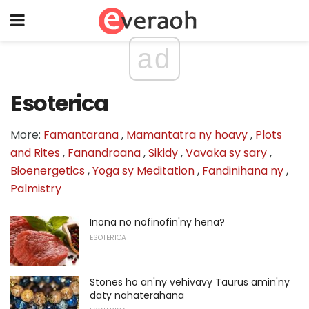
ad
Esoterica
More:
Famantarana
,
Mamantatra ny hoavy
,
Plots
and Rites
,
Fanandroana
,
Sikidy
,
Vavaka sy sary
,
Bioenergetics
,
Yoga sy Meditation
,
Fandinihana ny
,
Palmistry
Inona no nofinofin'ny hena?
ESOTERICA
Stones ho an'ny vehivavy Taurus amin'ny
daty nahaterahana