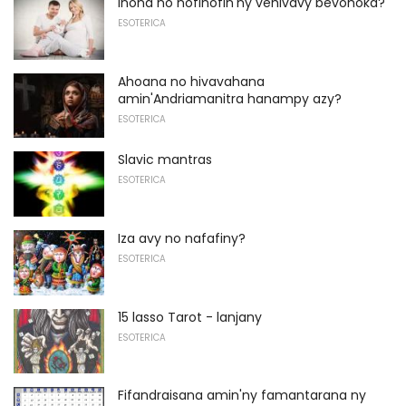
Inona no nofinofin'ny vehivavy bevohoka?
ESOTERICA
Ahoana no hivavahana
amin'Andriamanitra hanampy azy?
ESOTERICA
Slavic mantras
ESOTERICA
Iza avy no nafafiny?
ESOTERICA
15 lasso Tarot - lanjany
ESOTERICA
Fifandraisana amin'ny famantarana ny