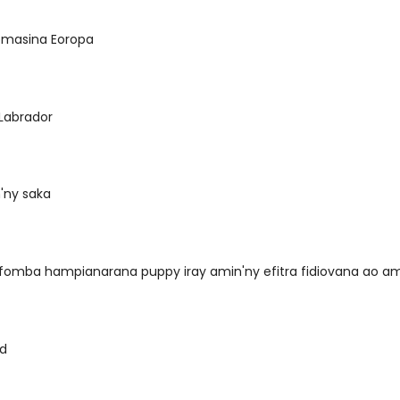
masina Eoropa
 Labrador
'ny saka
fomba hampianarana puppy iray amin'ny efitra fidiovana ao am
ld