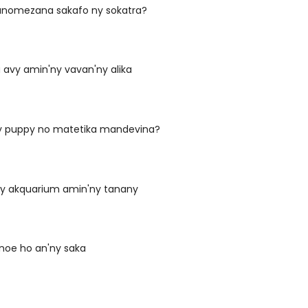
anomezana sakafo ny sokatra?
 avy amin'ny vavan'ny alika
 puppy no matetika mandevina?
ny akquarium amin'ny tanany
noe ho an'ny saka