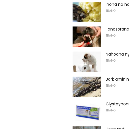
Inona no h
TRANO
Fanosorana
TRANO
Nahoana ny
TRANO
Bark amin'
TRANO
Glystoynon
TRANO
Hovawart