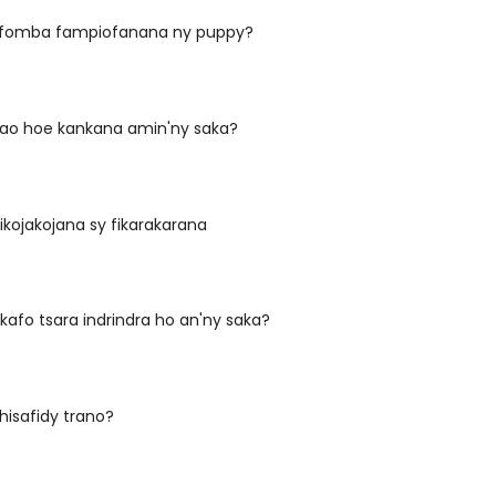
 fomba fampiofanana ny puppy?
tao hoe kankana amin'ny saka?
fikojakojana sy fikarakarana
kafo tsara indrindra ho an'ny saka?
 hisafidy trano?