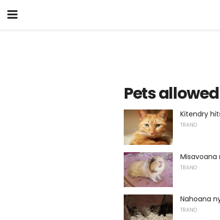
Pets allowed
Kitendry hit
TRANO
Misavoana 
TRANO
Nahoana ny
TRANO