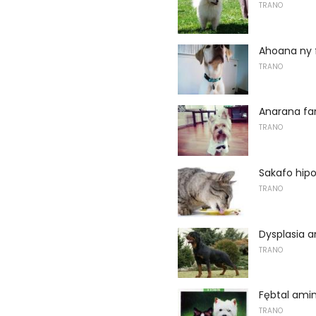
TRANO
Ahoana ny
TRANO
Anarana fa
TRANO
Sakafo hipo
TRANO
Dysplasia am
TRANO
Fębtal amin
TRANO