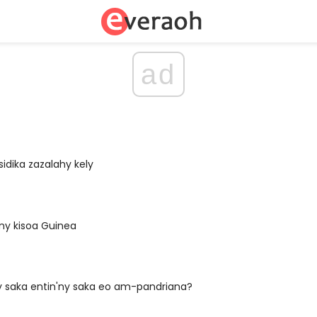
ad
sidika zazalahy kely
ny kisoa Guinea
 saka entin'ny saka eo am-pandriana?