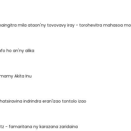
naingitra mila ataon'ny tovovavy iray - torohevitra mahasoa m
fo ho an'ny alika
mamy Akita Inu
hatsiravina indrindra eran'izao tontolo izao
tz - famaritana ny karazana zaridaina