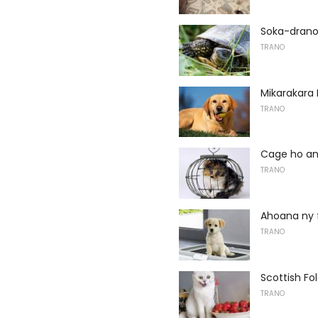
Soka-drano
TRANO
Mikarakara
TRANO
Cage ho an
TRANO
Ahoana ny 
TRANO
Scottish Fo
TRANO