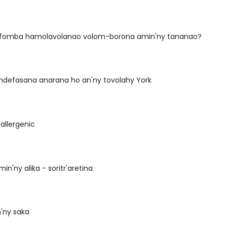
 fomba hamolavolanao volom-borona amin'ny tananao?
ndefasana anarana ho an'ny tovolahy York
allergenic
in'ny alika - soritr'aretina
'ny saka