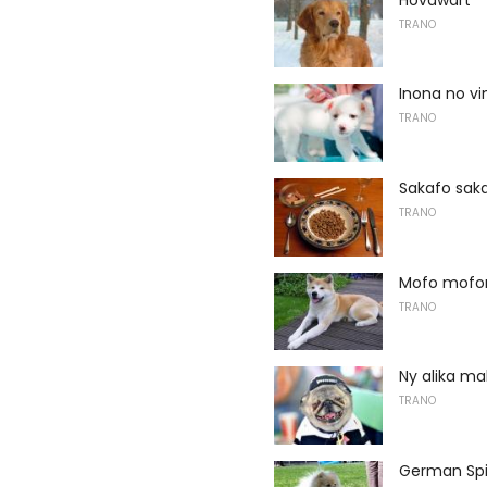
TRANO
Inona no vi
TRANO
Sakafo saka
TRANO
Mofo mofo
TRANO
Ny alika ma
TRANO
German Spi