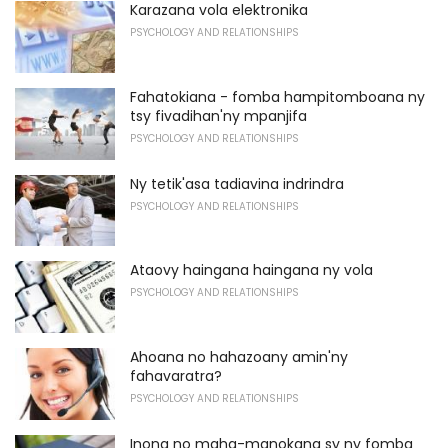
Karazana vola elektronika
PSYCHOLOGY AND RELATIONSHIPS
Fahatokiana - fomba hampitomboana ny
tsy fivadihan'ny mpanjifa
PSYCHOLOGY AND RELATIONSHIPS
Ny tetik'asa tadiavina indrindra
PSYCHOLOGY AND RELATIONSHIPS
Ataovy haingana haingana ny vola
PSYCHOLOGY AND RELATIONSHIPS
Ahoana no hahazoany amin'ny
fahavaratra?
PSYCHOLOGY AND RELATIONSHIPS
Inona no maha-manokana sy ny fomba