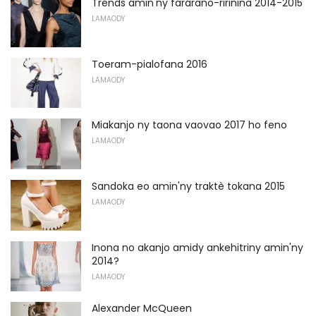
Trends amin'ny fararano-ririnina 2014-2015
LAMAODY
Toeram-pialofana 2016
LAMAODY
Miakanjo ny taona vaovao 2017 ho feno
LAMAODY
Sandoka eo amin'ny traktè tokana 2015
LAMAODY
Inona no akanjo amidy ankehitriny amin'ny
2014?
LAMAODY
Alexander McQueen