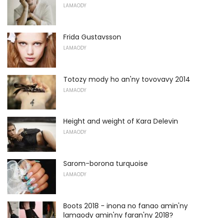
LAMAODY
Frida Gustavsson
LAMAODY
Totozy mody ho an'ny tovovavy 2014
LAMAODY
Height and weight of Kara Delevin
LAMAODY
Sarom-borona turquoise
LAMAODY
Boots 2018 - inona no fanao amin'ny
lamaody amin'ny faran'ny 2018?