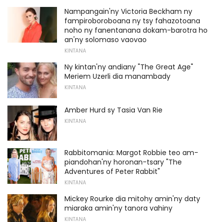
Nampangain'ny Victoria Beckham ny
fampiroboroboana ny tsy fahazotoana
noho ny fanentanana dokam-barotra ho
an'ny solomaso vaovao
KINTANA
Ny kintan'ny andiany "The Great Age"
Meriem Uzerli dia manambady
KINTANA
Amber Hurd sy Tasia Van Rie
KINTANA
Rabbitomania: Margot Robbie teo am-
piandohan'ny horonan-tsary "The
Adventures of Peter Rabbit"
KINTANA
Mickey Rourke dia mitohy amin'ny daty
miaraka amin'ny tanora vahiny
KINTANA