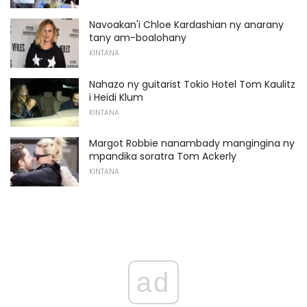
Navoakan'i Chloe Kardashian ny anarany
tany am-boalohany
KINTANA
Nahazo ny guitarist Tokio Hotel Tom Kaulitz
i Heidi Klum
KINTANA
Margot Robbie nanambady mangingina ny
mpandika soratra Tom Ackerly
KINTANA
ad