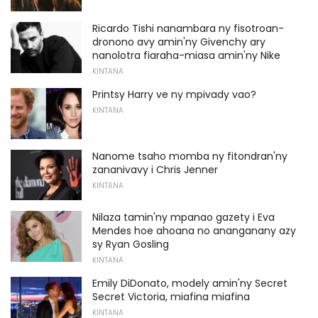
Ricardo Tishi nanambara ny fisotroan-
dronono avy amin'ny Givenchy ary
nanolotra fiaraha-miasa amin'ny Nike
KINTANA
Printsy Harry ve ny mpivady vao?
KINTANA
Nanome tsaho momba ny fitondran'ny
zananivavy i Chris Jenner
KINTANA
Nilaza tamin'ny mpanao gazety i Eva
Mendes hoe ahoana no ananganany azy
sy Ryan Gosling
KINTANA
Emily DiDonato, modely amin'ny Secret
Secret Victoria, miafina miafina
KINTANA