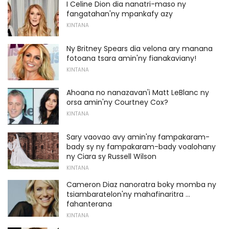
I Celine Dion dia nanatri-maso ny
fangatahan'ny mpankafy azy
KINTANA
Ny Britney Spears dia velona ary manana
fotoana tsara amin'ny fianakaviany!
KINTANA
Ahoana no nanazavan'i Matt LeBlanc ny
orsa amin'ny Courtney Cox?
KINTANA
Sary vaovao avy amin'ny fampakaram-
bady sy ny fampakaram-bady voalohany
ny Ciara sy Russell Wilson
KINTANA
Cameron Diaz nanoratra boky momba ny
tsiambaratelon'ny mahafinaritra ...
fahanterana
KINTANA