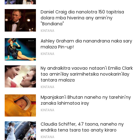
Daniel Craig dia nanolotra 150 tapitrisa
dolara mba hiverina any amin'ny
"Bondiana"
KINTANA
Ashley Graham dia nanandrana naka sary
malaza Pin-up!
KINTANA
Ny andraikitra vaovao nataon'i Emilia Clark
tao amin'ilay sarimihetsika novokarin'ilay
tantara malaza
KINTANA
Mpanjakan'i Bhutan naneho ny tarehin'ny
zanaka lahimatoa iray
KINTANA
Claudia Schiffer, 47 taona, naneho ny
endrika tena tsara tao anaty kiraro
KINTANA