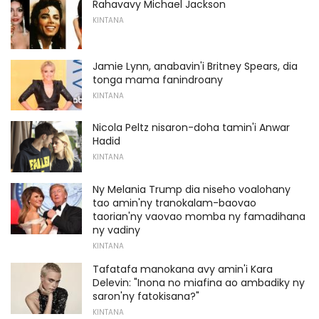
Rahavavy Michael Jackson
KINTANA
Jamie Lynn, anabavin'i Britney Spears, dia
tonga mama fanindroany
KINTANA
Nicola Peltz nisaron-doha tamin'i Anwar
Hadid
KINTANA
Ny Melania Trump dia niseho voalohany
tao amin'ny tranokalam-baovao
taorian'ny vaovao momba ny famadihana
ny vadiny
KINTANA
Tafatafa manokana avy amin'i Kara
Delevin: "Inona no miafina ao ambadiky ny
saron'ny fatokisana?"
KINTANA