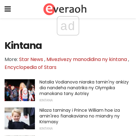
ad
Kintana
More:
Star News
,
Mivezivezy manodidina ny kintana
,
Encyclopedia of Stars
Natalia Vodianova niaraka tamin'ny ankizy
dia nandeha nanatrika ny Olympika
manokana tany Aotrisy
KINTANA
Nilaza taminay i Prince William hoe iza
amin'ireo fianakaviana no miandry ny
Krismasy
KINTANA