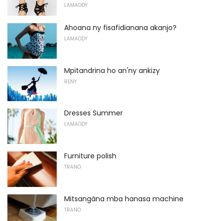
LAMAODY
Ahoana ny fisafidianana akanjo?
LAMAODY
Mpitandrina ho an'ny ankizy
RENY
Dresses Summer
LAMAODY
Furniture polish
TRANO
Mitsangàna mba hanasa machine
TRANO