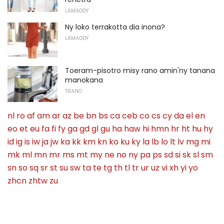
LAMAODY
Ny loko terrakotta dia inona?
LAMAODY
Toeram-pisotro misy rano amin'ny tanana
manokana
TRANO
nl
ro
af
am
ar
az
be
bn
bs
ca
ceb
co
cs
cy
da
el
en
eo
et
eu
fa
fi
fy
ga
gd
gl
gu
ha
haw
hi
hmn
hr
ht
hu
hy
id
ig
is
iw
ja
jw
ka
kk
km
kn
ko
ku
ky
la
lb
lo
lt
lv
mg
mi
mk
ml
mn
mr
ms
mt
my
ne
no
ny
pa
ps
sd
si
sk
sl
sm
sn
so
sq
sr
st
su
sw
ta
te
tg
th
tl
tr
ur
uz
vi
xh
yi
yo
zhcn
zhtw
zu