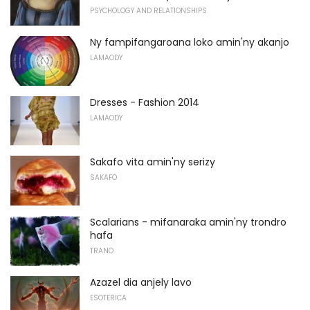
PSYCHOLOGY AND RELATIONSHIPS
Ny fampifangaroana loko amin'ny akanjo
LAMAODY
Dresses - Fashion 2014
LAMAODY
Sakafo vita amin'ny serizy
SAKAFO
Scalarians - mifanaraka amin'ny trondro
hafa
TRANO
Azazel dia anjely lavo
ESOTERICA