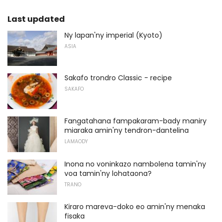
Last updated
Ny lapan'ny imperial (Kyoto)
ASIA
Sakafo trondro Classic - recipe
SAKAFO
Fangatahana fampakaram-bady maniry
miaraka amin'ny tendron-dantelina
LAMAODY
Inona no voninkazo nambolena tamin'ny
voa tamin'ny lohataona?
TRANO
Kiraro mareva-doko eo amin'ny menaka
fisaka