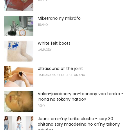
Miketrano ny mikrôfo
TRANO
White felt boots
LAMAODY
Ultrasound of the joint
HATSARANA SY FAHASALAMANA
Valan-javaboary an-taonany vao teraka -
inona no tokony hatao?
RENY
Jeans amin'ny tarika elastic - sary 30
ahitana sary maoderina ho an'ny tsirony
rehetra