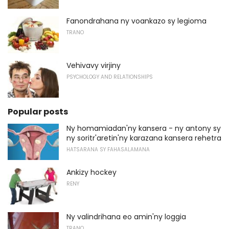
Fanondrahana ny voankazo sy legioma
TRANO
Vehivavy virjiny
PSYCHOLOGY AND RELATIONSHIPS
Popular posts
Ny homamiadan'ny kansera - ny antony sy
ny soritr'aretin'ny karazana kansera rehetra
HATSARANA SY FAHASALAMANA
Ankizy hockey
RENY
Ny valindrihana eo amin'ny loggia
TRANO