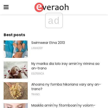
ad
Best posts
Swimwear Etna 2013
LAMAODY
Ny marika dia lolo iray amin'ny ririnina ao
an-trano
ESOTERICA
Ahoana ny fomba hikoriana vary any an-
trano?
TRANO
Maskila amin'ny fitomboan'ny volom-