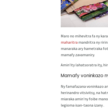
Maro no mihevitra fa ny kara
maharitra
mandritra ny ririn
manaraka ary hametraka foto
mamafy zavamaniry.
Amin'ity lahatsoratra ity, 
Mamafy voninkazo n
Ny famafazana voninkazo am
herinandro vitsivitsy, na ha
miaraka amin'ny foibe mano
legioma isan-taona izany .