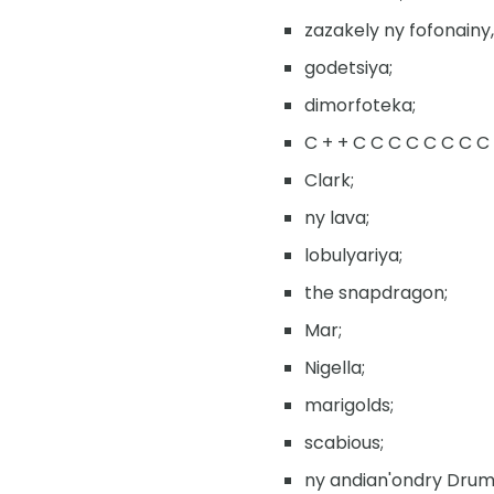
zazakely ny fofonainy,
godetsiya;
dimorfoteka;
C + + C C C C C C C C
Clark;
ny lava;
lobulyariya;
the snapdragon;
Mar;
Nigella;
marigolds;
scabious;
ny andian'ondry Dru