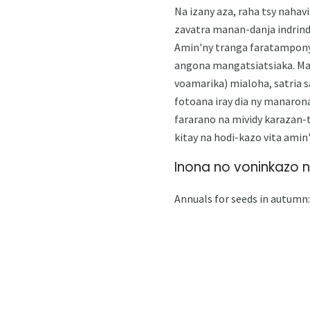
Na izany aza, raha tsy nahav
zavatra manan-danja indrin
Amin'ny tranga faratampony,
angona mangatsiatsiaka. Maz
voamarika) mialoha, satria 
fotoana iray dia ny manaron
fararano na mividy karazan-
kitay na hodi-kazo vita amin
Inona no voninkazo 
Annuals for seeds in autumn: