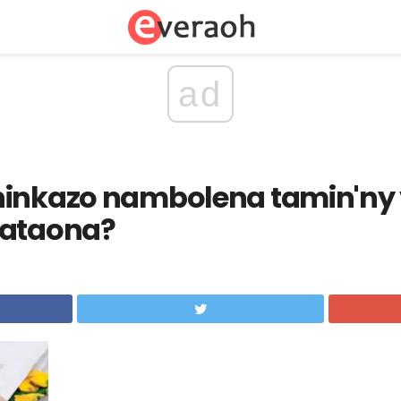
ad
ninkazo nambolena tamin'ny
hataona?