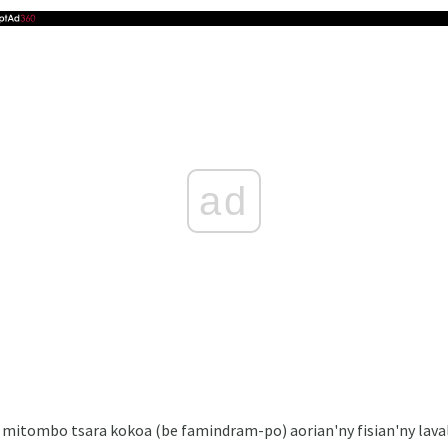
ad
 mitombo tsara kokoa (be famindram-po) aorian'ny fisian'ny laval