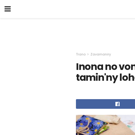
Trano
Zavamaniry
Inona no vo
tamin'ny lo