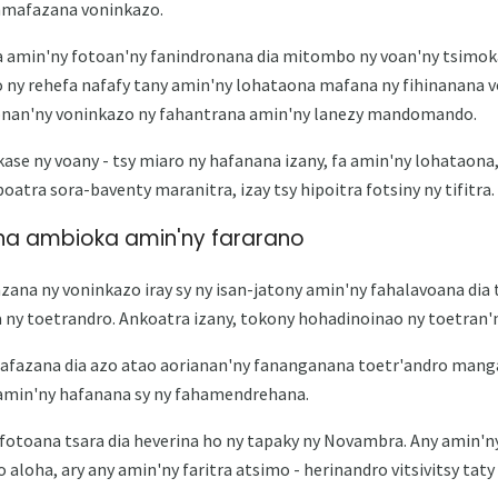
amafazana voninkazo.
a amin'ny fotoan'ny fanindronana dia mitombo ny voan'ny tsimoka
 ny rehefa nafafy tany amin'ny lohataona mafana ny fihinanana vo
vonan'ny voninkazo ny fahantrana amin'ny lanezy mandomando.
ase ny voany - tsy miaro ny hafanana izany, fa amin'ny lohataona,
atra sora-baventy maranitra, izay tsy hipoitra fotsiny ny tifitra.
a ambioka amin'ny fararano
ana ny voninkazo iray sy ny isan-jatony amin'ny fahalavoana dia 
a ny toetrandro. Ankoatra izany, tokony hohadinoinao ny toetran'n
afazana dia azo atao aorianan'ny fananganana toetr'andro mang
 amin'ny hafanana sy ny fahamendrehana.
 fotoana tsara dia heverina ho ny tapaky ny Novambra. Any amin'ny
aloha, ary any amin'ny faritra atsimo - herinandro vitsivitsy taty