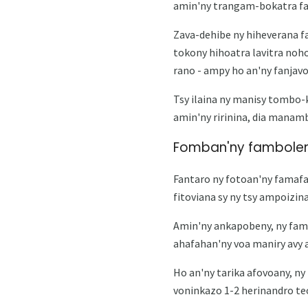
amin'ny trangam-bokatra f
Zava-dehibe ny hiheverana f
tokony hihoatra lavitra noho
rano - ampy ho an'ny fanja
Tsy ilaina ny manisy tombo-k
amin'ny ririnina, dia manambo
Fomban'ny fambolen
Fantaro ny fotoan'ny famafaz
fitoviana sy ny tsy ampoizin
Amin'ny ankapobeny, ny fam
ahafahan'ny voa maniry avy
Ho an'ny tarika afovoany, ny
voninkazo 1-2 herinandro teo 