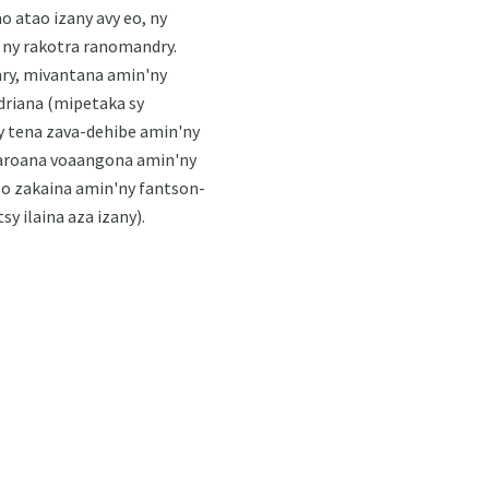
o atao izany avy eo, ny
 ny rakotra ranomandry.
ary, mivantana amin'ny
driana (mipetaka sy
y tena zava-dehibe amin'ny
ngaroana voaangona amin'ny
zo zakaina amin'ny fantson-
y ilaina aza izany).