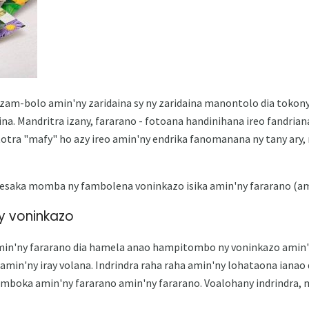
zam-bolo amin'ny zaridaina sy ny zaridaina manontolo dia tokony 
ina. Mandritra izany, fararano - fotoana handinihana ireo fandria
tra "mafy" ho azy ireo amin'ny endrika fanomanana ny tany ary, 
hiresaka momba ny fambolena voninkazo isika amin'ny fararano (a
y voninkazo
in'ny fararano dia hamela anao hampitombo ny voninkazo amin'n
tramin'ny iray volana. Indrindra raha raha amin'ny lohataona iana
mboka amin'ny fararano amin'ny fararano. Voalohany indrindra,