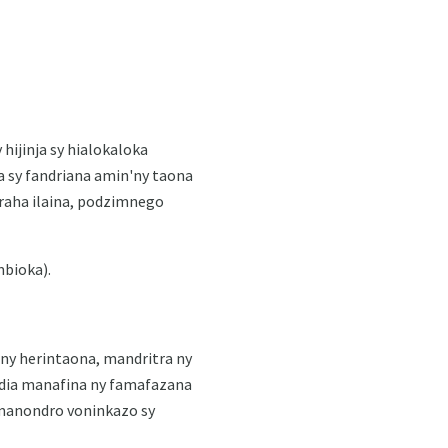
hijinja sy hialokaloka
na sy fandriana amin'ny taona
raha ilaina, podzimnego
mbioka).
y herintaona, mandritra ny
o dia manafina ny famafazana
 manondro voninkazo sy