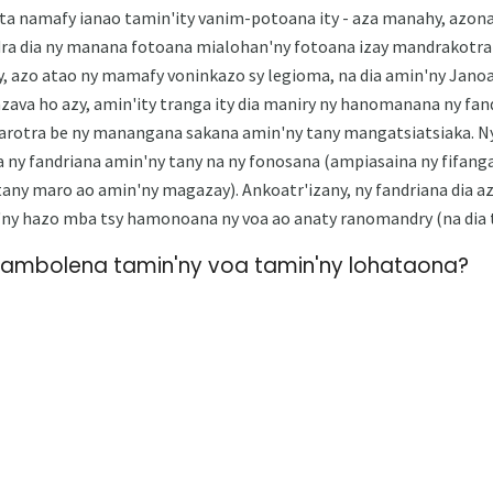
ita namafy ianao tamin'ity vanim-potoana ity - aza manahy, azona
dra dia ny manana fotoana mialohan'ny fotoana izay mandrakotra
 azo atao ny mamafy voninkazo sy legioma, na dia amin'ny Jano
ava ho azy, amin'ity tranga ity dia maniry ny hanomanana ny fan
sarotra be ny manangana sakana amin'ny tany mangatsiatsiaka. N
a ny fandriana amin'ny tany na ny fonosana (ampiasaina ny fifa
tany maro ao amin'ny magazay). Ankoatr'izany, ny fandriana dia a
'ny hazo mba tsy hamonoana ny voa ao anaty ranomandry (na dia ts
nambolena tamin'ny voa tamin'ny lohataona?