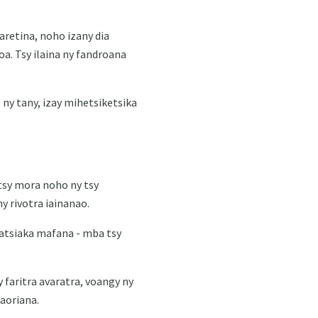
retina, noho izany dia
a. Tsy ilaina ny fandroana
 ny tany, izay mihetsiketsika
tsy mora noho ny tsy
y rivotra iainanao.
atsiaka mafana - mba tsy
 faritra avaratra, voangy ny
 aoriana.