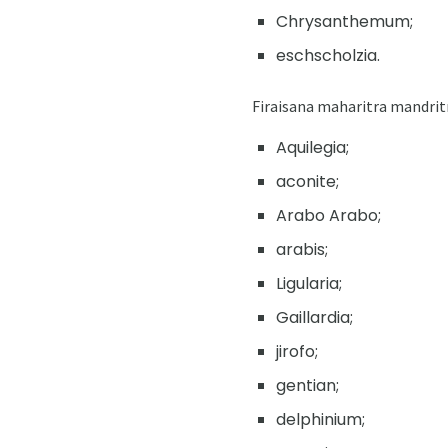
Chrysanthemum;
eschscholzia.
Firaisana maharitra mandritra
Aquilegia;
aconite;
Arabo Arabo;
arabis;
Ligularia;
Gaillardia;
jirofo;
gentian;
delphinium;