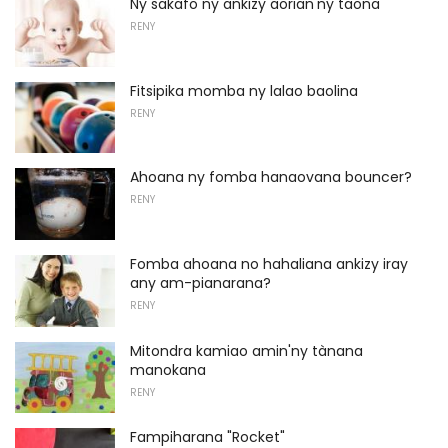
Ny sakafo ny ankizy aorian'ny taona
RENY
Fitsipika momba ny lalao baolina
RENY
Ahoana ny fomba hanaovana bouncer?
RENY
Fomba ahoana no hahaliana ankizy iray
any am-pianarana?
RENY
Mitondra kamiao amin'ny tànana
manokana
RENY
Fampiharana "Rocket"