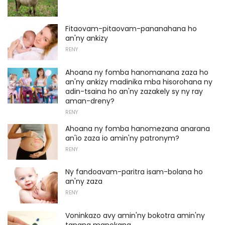
Fitaovam-pitaovam-pananahana ho
an'ny ankizy
RENY
Ahoana ny fomba hanomanana zaza ho
an'ny ankizy madinika mba hisorohana ny
adin-tsaina ho an'ny zazakely sy ny ray
aman-dreny?
RENY
Ahoana ny fomba hanomezana anarana
an'io zaza io amin'ny patronym?
RENY
Ny fandoavam-paritra isam-bolana ho
an'ny zaza
RENY
Voninkazo avy amin'ny bokotra amin'ny