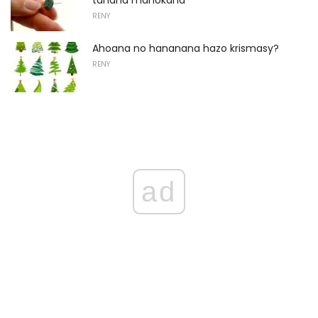
tanana manokana
RENY
Ahoana no hananana hazo krismasy?
RENY
ad