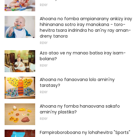
RENY
Ahoana no fomba ampianarany ankizy iray
hihinanana sotro iray manokana - toro-
hevitra tsara indrindra ho an'ny ray aman-
dreny tanora
RENY
Azo atao ve ny manao batisa iray isam-
bolana?
RENY
Ahoana no fanaovana lolo amin'ny
taratasy?
RENY
Ahoana ny fomba hanaovana sakafo
amin'ny plastika?
RENY
Fampiroboroboana ny lohahevitra "Sports"