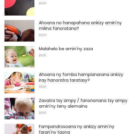
RENY
Ahoana no hanapahana ankizy amin'ny
milina fanoratana?
RENY
Malahelo be amin'ny zaza
RENY
Ahoana ny fomba hampianarana ankizy
iray hanoratra taratasy?
RENY
Zavatra tsy ampy / fanononana tsy ampy
amin'ny teny alemaina
RENY
Fampandrosoana ny ankizy amin'ny
faran'ny taona