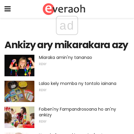
ad
Ankizy ary mikarakara azy
Miaraka amin'ny tananao
RENY
Lalao kely momba ny tontolo iainana
RENY
Foiben'ny Fampandrosoana ho an'ny
ankizy
RENY