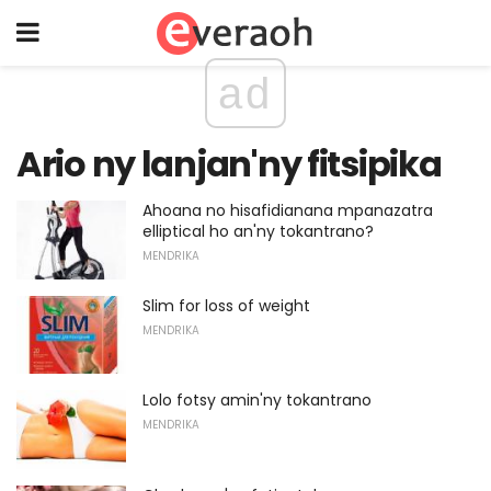
ad
Ario ny lanjan'ny fitsipika
Ahoana no hisafidianana mpanazatra
elliptical ho an'ny tokantrano?
MENDRIKA
Slim for loss of weight
MENDRIKA
Lolo fotsy amin'ny tokantrano
MENDRIKA