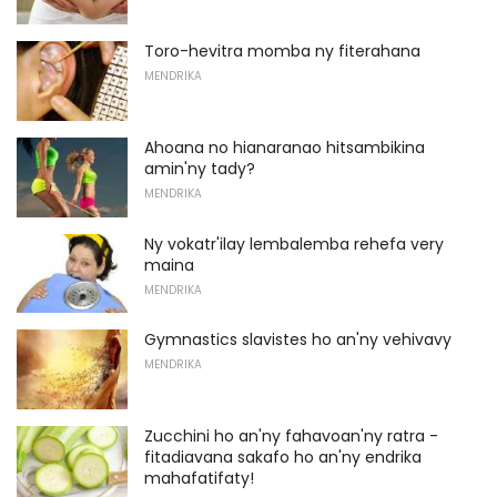
Toro-hevitra momba ny fiterahana
MENDRIKA
Ahoana no hianaranao hitsambikina
amin'ny tady?
MENDRIKA
Ny vokatr'ilay lembalemba rehefa very
maina
MENDRIKA
Gymnastics slavistes ho an'ny vehivavy
MENDRIKA
Zucchini ho an'ny fahavoan'ny ratra -
fitadiavana sakafo ho an'ny endrika
mahafatifaty!