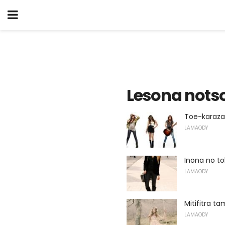
Lesona nots
Toe-karaza
LAMAODY
Inona no t
LAMAODY
Mitifitra t
LAMAODY