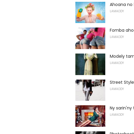
Ahoana no 
LAMAODY
Fomba ahoa
LAMAODY
Modely tam
LAMAODY
Street Style
LAMAODY
Ny sarin'n
LAMAODY
Photoshoo