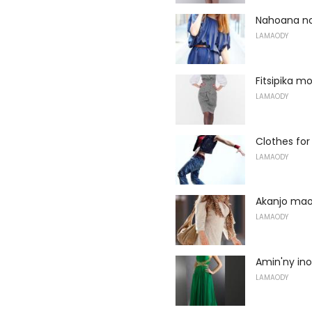
Nahoana no
LAMAODY
Fitsipika m
LAMAODY
Clothes for
LAMAODY
Akanjo mao
LAMAODY
Amin'ny in
LAMAODY