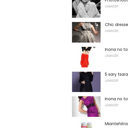
LAMAODY
Chic dress
LAMAODY
Inona no t
LAMAODY
5 sary tsar
LAMAODY
Inona no t
LAMAODY
Miantehitra