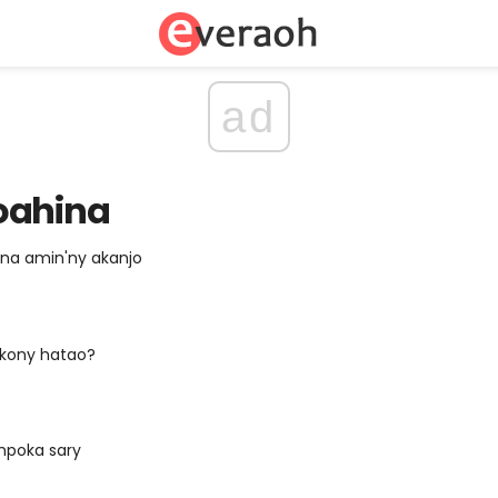
ad
oahina
na amin'ny akanjo
okony hatao?
ampoka sary