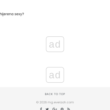
hijerena sexy?
ad
ad
BACK TO TOP
© 2026 mg.everaoh.com