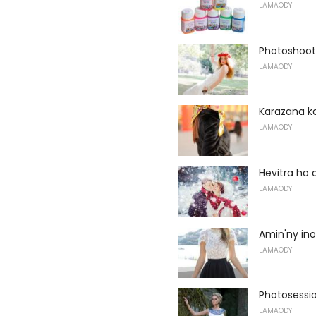
LAMAODY
Photoshoot
LAMAODY
Karazana k
LAMAODY
Hevitra ho a
LAMAODY
Amin'ny in
LAMAODY
Photosessi
LAMAODY