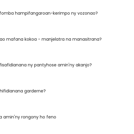
 fomba hampifangaroan-kerimpo ny vozonao?
tao mafana kokoa - manjelatra na manasitrana?
fisafidianana ny pantyhose amin'ny akanjo?
hifidianana garderne?
ta amin'ny rongony ho feno