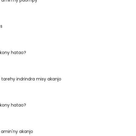
es
okony hatao?
a tarehy indrindra misy akanjo
okony hatao?
 amin'ny akanjo