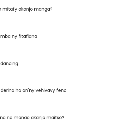
 mitafy akanjo manga?
omba ny fitafiana
 dancing
derina ho an'ny vehivavy feno
ona no manao akanjo maitso?