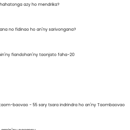
hahatonga azy ho mendrika?
na no fidinao ho an'ny sarivongana?
in'ny fiandohan'ny taonjato faha-20
y taom-baovao - 55 sary tsara indrindra ho an'ny Taombaovao
t amin'ny paompy