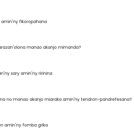
 amin'ny fikoropahana
arazan'olona manao akanjo mimanda?
n'ny sary amin'ny ririnina
ona no manao akanjo miaraka amin'ny tendron-pandrefesana?
on amin'ny fomba grika