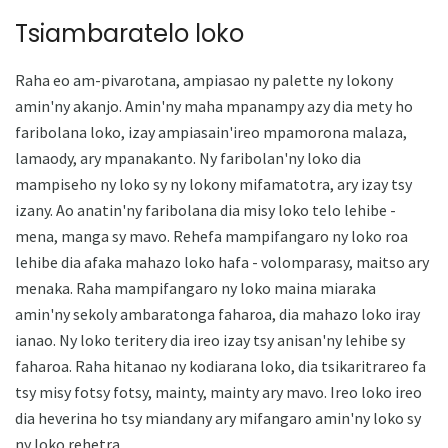
Tsiambaratelo loko
Raha eo am-pivarotana, ampiasao ny palette ny lokony
amin'ny akanjo. Amin'ny maha mpanampy azy dia mety ho
faribolana loko, izay ampiasain'ireo mpamorona malaza,
lamaody, ary mpanakanto. Ny faribolan'ny loko dia
mampiseho ny loko sy ny lokony mifamatotra, ary izay tsy
izany. Ao anatin'ny faribolana dia misy loko telo lehibe -
mena, manga sy mavo. Rehefa mampifangaro ny loko roa
lehibe dia afaka mahazo loko hafa - volomparasy, maitso ary
menaka. Raha mampifangaro ny loko maina miaraka
amin'ny sekoly ambaratonga faharoa, dia mahazo loko iray
ianao. Ny loko teritery dia ireo izay tsy anisan'ny lehibe sy
faharoa. Raha hitanao ny kodiarana loko, dia tsikaritrareo fa
tsy misy fotsy fotsy, mainty, mainty ary mavo. Ireo loko ireo
dia heverina ho tsy miandany ary mifangaro amin'ny loko sy
ny loko rehetra.