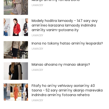
LAMAODY
Modely hoditra lamaody - 147 sary avy
amin'ireo karazana lamaody indrindra
amin'ity vanim-potoana ity
LAMAODY
Inona no tokony hatao amin'ny leoparda?
LAMAODY
Manao ahoana ny manao akanjo?
LAMAODY
Fitafy ho an'ny vehivavy aorian'ny 40
taona - 52 sary amin'ny akanjo marevaka
indrindra amin'ny fotoana rehetra
LAMAODY