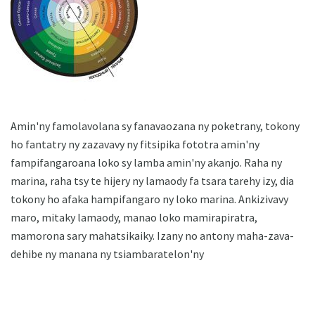
Amin'ny famolavolana sy fanavaozana ny poketrany, tokony
ho fantatry ny zazavavy ny fitsipika fototra amin'ny
fampifangaroana loko sy lamba amin'ny akanjo. Raha ny
marina, raha tsy te hijery ny lamaody fa tsara tarehy izy, dia
tokony ho afaka hampifangaro ny loko marina. Ankizivavy
maro, mitaky lamaody, manao loko mamirapiratra,
mamorona sary mahatsikaiky. Izany no antony maha-zava-
dehibe ny manana ny tsiambaratelon'ny