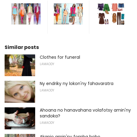
Similar posts
Clothes for funeral
LAMAODY
Ny endriky ny lokon'ny fahavaratra
LAMAODY
Ahoana no hanavahana volafotsy amin'ny
sandoka?
LAMAODY
Akanjo amin'ny fomba boho