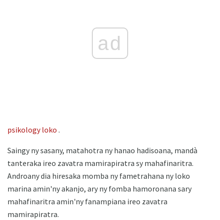
ad
psikology loko
.
Saingy ny sasany, matahotra ny hanao hadisoana, mandà
tanteraka ireo zavatra mamirapiratra sy mahafinaritra.
Androany dia hiresaka momba ny fametrahana ny loko
marina amin'ny akanjo, ary ny fomba hamoronana sary
mahafinaritra amin'ny fanampiana ireo zavatra
mamirapiratra.