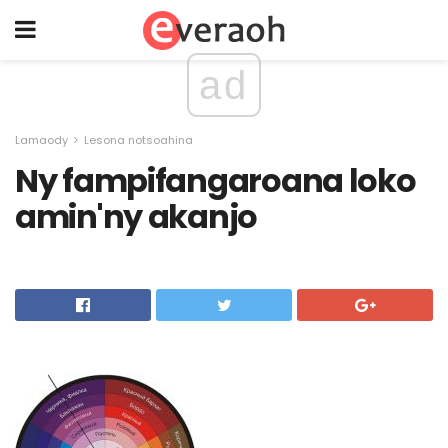
ad
Lamaody
Lesona notsoahina
Ny fampifangaroana loko
amin'ny akanjo