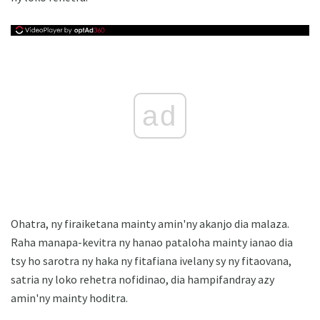
ad
Ohatra, ny firaiketana mainty amin'ny akanjo dia malaza.
Raha manapa-kevitra ny hanao pataloha mainty ianao dia
tsy ho sarotra ny haka ny fitafiana ivelany sy ny fitaovana,
satria ny loko rehetra nofidinao, dia hampifandray azy
amin'ny mainty hoditra.