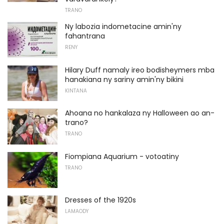
TRANO
Ny labozia indometacine amin'ny
fahantrana
RENY
Hilary Duff namaly ireo bodisheymers mba
hanakiana ny sariny amin'ny bikini
KINTANA
Ahoana no hankalaza ny Halloween ao an-
trano?
TRANO
Fiompiana Aquarium - votoatiny
TRANO
Dresses of the 1920s
LAMAODY