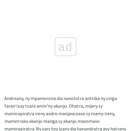
ad
Androany, ny mpamorona dia nanolotra antsika ny singa
faran'izay tsara amin'ny akanjo. Ohatra, mijery sy
mamirapiratra ireny andro manjavozavo sy mamy ireny,
mametraka akanjo manga sy akanjo mavomavo
mamirapiratra. Ny sary toy izany dia hanandratra avy hatrany