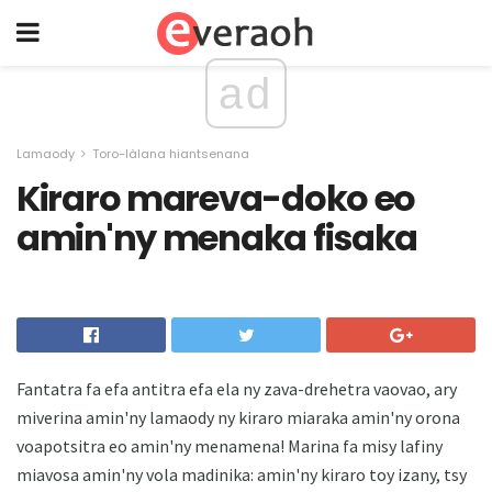
ad
Lamaody
Toro-làlana hiantsenana
Kiraro mareva-doko eo
amin'ny menaka fisaka
Fantatra fa efa antitra efa ela ny zava-drehetra vaovao, ary
miverina amin'ny lamaody ny kiraro miaraka amin'ny orona
voapotsitra eo amin'ny menamena! Marina fa misy lafiny
miavosa amin'ny vola madinika: amin'ny kiraro toy izany, tsy