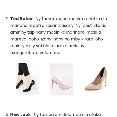
Ted Baker
. Ny famoronana marika rehetra dia
manana fepetra sasantsasany. Ny "Zest" dia ao
amin'ny tsipiriany madinika indrindra, mozika
mareva-doko. Izany ihany no misy kiraro loko
mainty misy sôkôla miaraka amin'ny
tsangambato volamena!
New Look
. Ny fomba an-dalambe dia afaka