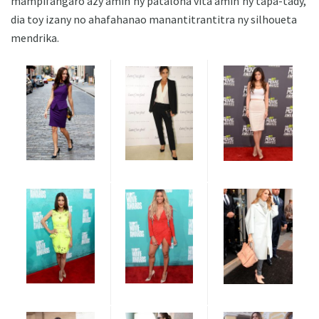
mampifangaro azy amin'ny pataloha vita amin'ny tapa-tady,
dia toy izany no ahafahanao manantitrantitra ny silhoueta
mendrika.