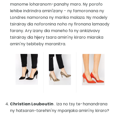
manome loharanom-panahy maro. Ny porofo
lehibe indrindra amin'izany - ny famoronana ny
Londres namorona ny marika malaza. Ny modely
tsirairay dia noforonina noho ny fironana lamaody
farany. Ary izany dia maneho fa ny ankizivavy
tsirairay dia hijery tsara amin'ny kiraro miaraka
amin'ny tebiteby maranitra.
Christian Louboutin
. Iza no tsy te-hanandrana
ny hatsaran-tarehin'ny mpanjaka amin'ny kiraro?