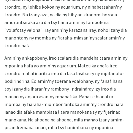
trondro, ny lehibe kokoa ny aquarium, ny nihabetsahan'ny
trondro. Na izany aza, na dia ny biby an-dranom-borona
amorontsiraka aza dia tsy liana amin'ny fambolena
"volafotsy velona" iray amin'ny karazana iray, noho izany dia
manontany ny momba ny fiaraha-miasan'ny scalar amin'ny
trondro hafa.
Amin'ny ankapobeny, ireo scalars dia mandeha tsara amin'ny
mponina hafa ao amin'ny aquarium. Matetika anefa ireo
trondro mahafinaritra ireo dia lasa lasibatry ny mpifanolo-
bodirindrina. Eo amin'ny toerana voalohany, ny fanafihana
toy izany dia iharan'ny rambony. Indraindray izy ireo dia
manao ny anjara asan'ny mpanafika. Raha te hianatra
momba ny fiaraha-miombon'antoka amin'ny trondro hafa
ianao dia afaka mampiasa litera manokana sy ny fijerinao
manokana. Na ahoana na ahoana, mila manao izany amim-
pitandremana ianao, mba tsy hanimbana ny mponina