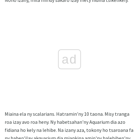
ad
Miaina ela ny scalarians. Hatramin'ny 10 taona. Misy tranga
roa izay avo roa heny. Ny habetsahan'ny Aquarium dia azo
fidiana ho kely na lehibe. Na izany aza, tokony ho tsaroana fa
ny haben'ilay akquarium dia miankina amin'ny halehiben'ny