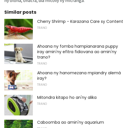
ny olona, ​​ohatra, dia mitovy ny mitranga.
Similar posts
Cherry Shrimp - Karazana Care sy Content
TRANO
Ahoana ny fomba hampianarana puppy
iray amin'ny efitra fidiovana ao amin'ny
trano?
TRANO
Ahoana ny hanomezana mpiandry alemà
iray?
TRANO
Mitondra kitapo ho an'ny alika
TRANO
Caboomba ao amin'ny aquarium