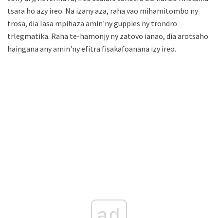
tsara ho azy ireo. Na izany aza, raha vao mihamitombo ny
trosa, dia lasa mpihaza amin'ny guppies ny trondro
trlegmatika. Raha te-hamonjy ny zatovo ianao, dia arotsaho
haingana any amin'ny efitra fisakafoanana izy ireo.
ad