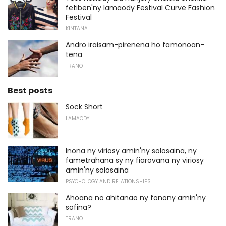
fetiben'ny lamaody Festival Curve Fashion
Festival
KINTANA
Andro iraisam-pirenena ho famonoan-
tena
TRANO
Best posts
Sock Short
LAMAODY
Inona ny viriosy amin'ny solosaina, ny
fametrahana sy ny fiarovana ny viriosy
amin'ny solosaina
PSYCHOLOGY AND RELATIONSHIPS
Ahoana no ahitanao ny fonony amin'ny
sofina?
TRANO