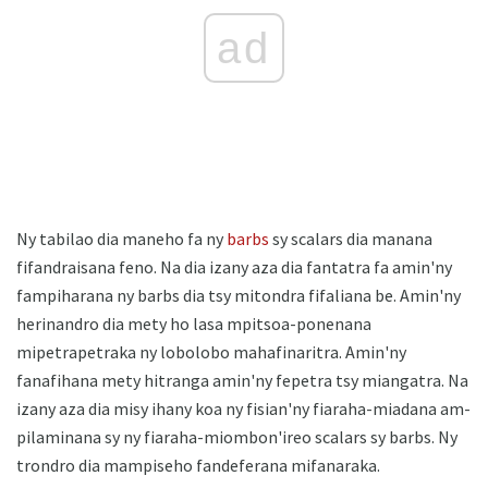
ad
Ny tabilao dia maneho fa ny
barbs
sy scalars dia manana
fifandraisana feno. Na dia izany aza dia fantatra fa amin'ny
fampiharana ny barbs dia tsy mitondra fifaliana be. Amin'ny
herinandro dia mety ho lasa mpitsoa-ponenana
mipetrapetraka ny lobolobo mahafinaritra. Amin'ny
fanafihana mety hitranga amin'ny fepetra tsy miangatra. Na
izany aza dia misy ihany koa ny fisian'ny fiaraha-miadana am-
pilaminana sy ny fiaraha-miombon'ireo scalars sy barbs. Ny
trondro dia mampiseho fandeferana mifanaraka.