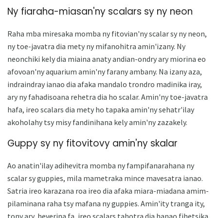
Ny fiaraha-miasan'ny scalars sy ny neon
Raha mba miresaka momba ny fitovian'ny scalar sy ny neon,
ny toe-javatra dia mety ny mifanohitra amin'izany. Ny
neonchiki kely dia miaina anaty andian-ondry ary miorina eo
afovoan'ny aquarium amin'ny farany ambany. Na izany aza,
indraindray ianao dia afaka mandalo trondro madinika iray,
ary ny fahadisoana rehetra dia ho scalar. Amin'ny toe-javatra
hafa, ireo scalars dia mety ho tapaka amin'ny sehatr'ilay
akoholahy tsy misy fandinihana kely amin'ny zazakely.
Guppy sy ny fitovitovy amin'ny skalar
Ao anatin'ilay adihevitra momba ny fampifanarahana ny
scalar sy guppies, mila mametraka mince mavesatra ianao.
Satria ireo karazana roa ireo dia afaka miara-miadana amim-
pilaminana raha tsy mafana ny guppies. Amin'ity tranga ity,
tony ary, heverina fa, ireo scalars tahotra dia hanao fihetsika