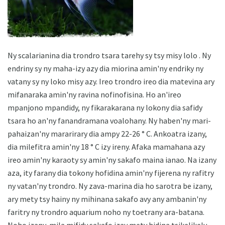
Ny scalarianina dia trondro tsara tarehy sy tsy misy lolo . Ny
endriny sy ny maha-izy azy dia miorina amin'ny endriky ny
vatany sy ny loko misy azy. Ireo trondro ireo dia matevina ary
mifanaraka amin'ny ravina nofinofisina. Ho an'ireo
mpanjono mpandidy, ny fikarakarana ny lokony dia safidy
tsara ho an'ny fanandramana voalohany. Ny haben'ny mari-
pahaizan'ny mararirary dia ampy 22-26 ° C. Ankoatra izany,
dia milefitra amin'ny 18 ° C izy ireny. Afaka mamahana azy
ireo amin'ny karaoty sy amin'ny sakafo maina ianao. Na izany
aza, ity farany dia tokony hofidina amin'ny fijerena ny rafitry
ny vatan'ny trondro. Ny zava-marina dia ho sarotra be izany,
ary mety tsy hainy ny mihinana sakafo avy any ambanin'ny
faritry ny trondro aquarium noho ny toetrany ara-batana.
Noho izany, mila mifidy sakafo izay mety hidina tsikelikely.