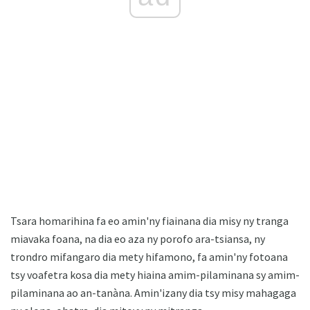
Tsara homarihina fa eo amin'ny fiainana dia misy ny tranga
miavaka foana, na dia eo aza ny porofo ara-tsiansa, ny
trondro mifangaro dia mety hifamono, fa amin'ny fotoana
tsy voafetra kosa dia mety hiaina amim-pilaminana sy amim-
pilaminana ao an-tanàna. Amin'izany dia tsy misy mahagaga