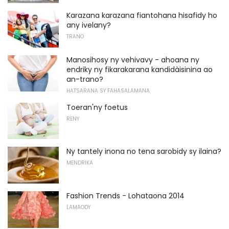
Karazana karazana fiantohana hisafidy ho
any ivelany?
TRANO
Manosihosy ny vehivavy - ahoana ny
endriky ny fikarakarana kandidàisinina ao
an-trano?
HATSARANA SY FAHASALAMANA
Toeran'ny foetus
RENY
Ny tantely inona no tena sarobidy sy ilaina?
MENDRIKA
Fashion Trends - Lohataona 2014
LAMAODY