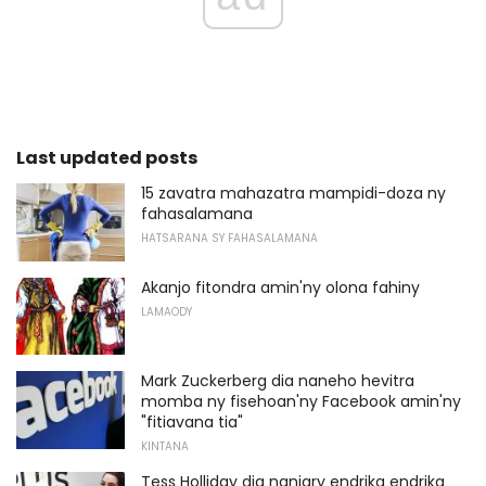
Last updated posts
15 zavatra mahazatra mampidi-doza ny
fahasalamana
HATSARANA SY FAHASALAMANA
Akanjo fitondra amin'ny olona fahiny
LAMAODY
Mark Zuckerberg dia naneho hevitra
momba ny fisehoan'ny Facebook amin'ny
"fitiavana tia"
KINTANA
Tess Holliday dia nanjary endrika endrika