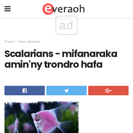
ad
Trano
Pets allowed
Scalarians - mifanaraka
amin'ny trondro hafa