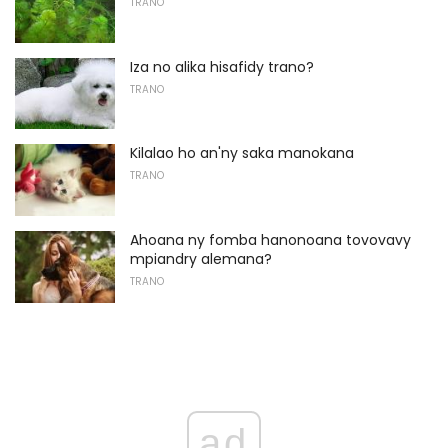
TRANO
Iza no alika hisafidy trano?
TRANO
Kilalao ho an'ny saka manokana
TRANO
Ahoana ny fomba hanonoana tovovavy
mpiandry alemana?
TRANO
ad