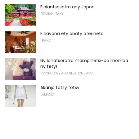
Fialantsasatra any Japon
FIZAHAN-TANY
Fitiavana ety anaty aterineto
TRANO
Ny lahatsoratra mampihetsi-po momba
ny fety!
PSYCHOLOGY AND RELATIONSHIPS
Akanjo fotsy fotsy
LAMAODY