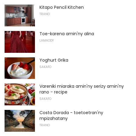
Kitapo Pencil Kitchen
TRANO
Toe-karena amin'ny alina
LAMAODY
Yoghurt Grika
SAKAFO
Vareniki miaraka amin'ny serizy amin'ny
rano - recipe
SAKAFO
Costa Dorada - toetoetran'ny
mpizahatany
TRANO