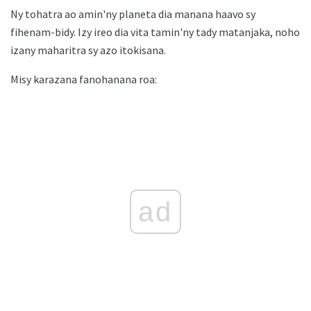
Ny tohatra ao amin'ny planeta dia manana haavo sy
fihenam-bidy. Izy ireo dia vita tamin'ny tady matanjaka, noho
izany maharitra sy azo itokisana.
Misy karazana fanohanana roa:
ad