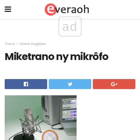
ad
Trano
Home Supplies
Miketrano ny mikrôfo