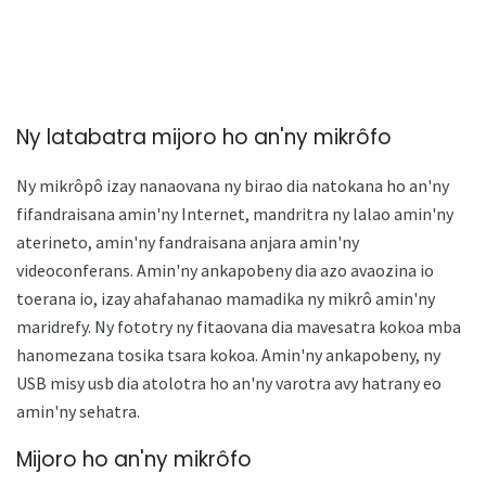
Ny latabatra mijoro ho an'ny mikrôfo
Ny mikrôpô izay nanaovana ny birao dia natokana ho an'ny
fifandraisana amin'ny Internet, mandritra ny lalao amin'ny
aterineto, amin'ny fandraisana anjara amin'ny
videoconferans. Amin'ny ankapobeny dia azo avaozina io
toerana io, izay ahafahanao mamadika ny mikrô amin'ny
maridrefy. Ny fototry ny fitaovana dia mavesatra kokoa mba
hanomezana tosika tsara kokoa. Amin'ny ankapobeny, ny
USB misy usb dia atolotra ho an'ny varotra avy hatrany eo
amin'ny sehatra.
Mijoro ho an'ny mikrôfo