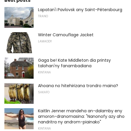
Best posts
Lapatan'i Pavlovsk any Saint-Pétersbourg
TRANO
Winter Camouflage Jacket
LAMAODY
Gaga be! Kate Middleton dia printsy
talohan'ny fanambadiana
KINTANA
Ahoana no hitehirizana trondro maina?
SAKAFO
Kaitlin Jenner mandeha an-dalamby eny
amoron-dranomasina: "Nanonofy azy aho
nandritra ny androm-piainako"
KINTANA