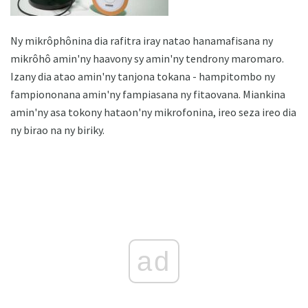
Ny mikrôphônina dia rafitra iray natao hanamafisana ny
mikrôhô amin'ny haavony sy amin'ny tendrony maromaro.
Izany dia atao amin'ny tanjona tokana - hampitombo ny
fampiononana amin'ny fampiasana ny fitaovana. Miankina
amin'ny asa tokony hataon'ny mikrofonina, ireo seza ireo dia
ny birao na ny biriky.
ad