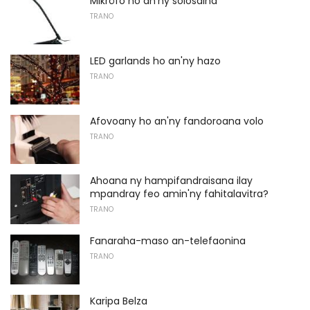
Mikrôfo ho an'ny solosaina
TRANO
LED garlands ho an'ny hazo
TRANO
Afovoany ho an'ny fandoroana volo
TRANO
Ahoana ny hampifandraisana ilay
mpandray feo amin'ny fahitalavitra?
TRANO
Fanaraha-maso an-telefaonina
TRANO
Karipa Belza