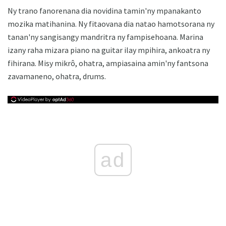
Ny trano fanorenana dia novidina tamin'ny mpanakanto
mozika matihanina. Ny fitaovana dia natao hamotsorana ny
tanan'ny sangisangy mandritra ny fampisehoana. Marina
izany raha mizara piano na guitar ilay mpihira, ankoatra ny
fihirana. Misy mikrô, ohatra, ampiasaina amin'ny fantsona
zavamaneno, ohatra, drums.
ad