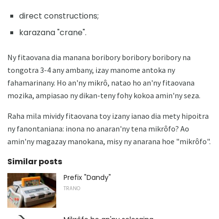
direct constructions;
karazana "crane".
Ny fitaovana dia manana boribory boribory boribory na
tongotra 3-4 any ambany, izay manome antoka ny
fahamarinany. Ho an'ny mikrô, natao ho an'ny fitaovana
mozika, ampiasao ny dikan-teny fohy kokoa amin'ny seza.
Raha mila mividy fitaovana toy izany ianao dia mety hipoitra
ny fanontaniana: inona no anaran'ny tena mikrôfo? Ao
amin'ny magazay manokana, misy ny anarana hoe "mikrôfo".
Similar posts
Prefix "Dandy"
TRANO